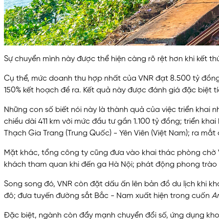
Sự chuyển mình này được thể hiện càng rõ rệt hơn khi kết thú
Cụ thể, mức doanh thu hợp nhất của VNR đạt 8.500 tỷ đồng, 
150% kết hoạch đề ra. Kết quả này được đánh giá đặc biệt t
Những con số biết nói này là thành quả của việc triển khai
chiều dài 411 km với mức đầu tư gần 1.100 tỷ đồng; triển kh
Thạch Gia Trang (Trung Quốc) - Yên Viên (Việt Nam); ra mắt
Mặt khác, tổng công ty cũng đưa vào khai thác phòng chờ VI
khách tham quan khi đến ga Hà Nội; phát động phong trào 
Song song đó, VNR còn đặt dấu ấn lên bản đồ du lịch khi kh
đô; đưa tuyến đường sắt Bắc - Nam xuất hiện trong cuốn
A
Đặc biệt, ngành còn đẩy mạnh chuyển đổi số, ứng dụng kho