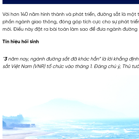
Với hơn 140 năm hình thành và phát triển, đường sắt là một 
phần ngành giao thông, đóng góp tích cực cho sự phát triển 
mới. Điều này đặt ra bài toán làm sao để đưa ngành đường s
Tín hiệu hồi sinh
"
3
năm nay, ngành đường sắt đã khác hẳn” là lời khẳng định
sắt Việt Nam (VNR) tổ chức vào tháng 1. Đáng chú ý, Thủ tướ