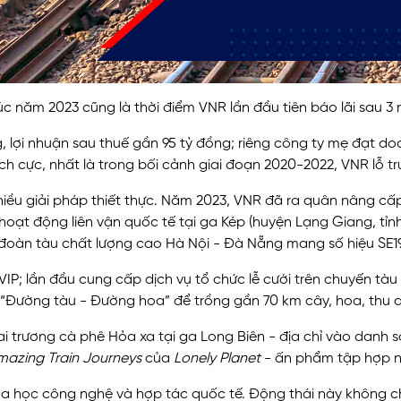
c năm 2023 cũng là thời điểm VNR lần đầu tiên báo lãi sau 3 n
lợi nhuận sau thuế gần 95 tỷ đồng; riêng công ty mẹ đạt doan
ích cực, nhất là trong bối cảnh giai đoạn 2020-2022, VNR lỗ 
 nhiều giải pháp thiết thực. Năm 2023, VNR đã ra quân nâng 
ai hoạt động liên vận quốc tế tại ga Kép (huyện Lạng Giang, t
 đoàn tàu chất lượng cao Hà Nội - Đà Nẵng mang số hiệu SE19
P; lần đầu cung cấp dịch vụ tổ chức lễ cưới trên chuyến tàu
“Đường tàu - Đường hoa” để trồng gần 70 km cây, hoa, thu dọ
ai trương cà phê Hỏa xa tại ga Long Biên - địa chỉ vào danh
mazing Train Journeys
của
Lonely Planet
- ấn phẩm tập hợp nh
a học công nghệ và hợp tác quốc tế. Động thái này không c