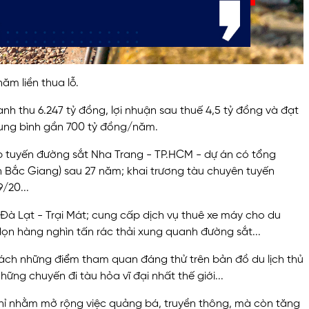
ăm liền thua lỗ.
h thu 6.247 tỷ đồng, lợi nhuận sau thuế 4,5 tỷ đồng và đạt
trung bình gần 700 tỷ đồng/năm.
cấp tuyến đường sắt Nha Trang - TP.HCM - dự án có tổng
ỉnh Bắc Giang) sau 27 năm; khai trương tàu chuyên tuyến
/20...
 Đà Lạt - Trại Mát; cung cấp dịch vụ thuê xe máy cho du
n hàng nghìn tấn rác thải xung quanh đường sắt...
 sách những điểm tham quan đáng thử trên bản đồ du lịch thủ
ững chuyến đi tàu hỏa vĩ đại nhất thế giới...
hỉ nhằm mở rộng việc quảng bá, truyền thông, mà còn tăng